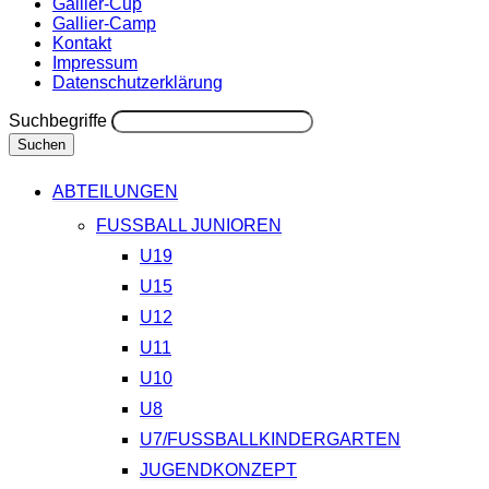
Gallier-Cup
Gallier-Camp
Kontakt
Impressum
Datenschutzerklärung
Suchbegriffe
Suchen
ABTEILUNGEN
FUSSBALL JUNIOREN
U19
U15
U12
U11
U10
U8
U7/FUSSBALLKINDERGARTEN
JUGENDKONZEPT