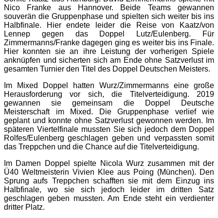
Nico Franke aus Hannover. Beide Teams gewannen
souverän die Gruppenphase und spielten sich weiter bis ins
Halbfinale. Hier endete leider die Reise von Kaatz/von
Lennep gegen das Doppel Lutz/Eulenberg. Für
Zimmermanns/Franke dagegen ging es weiter bis ins Finale.
Hier konnten sie an ihre Leistung der vorherigen Spiele
anknüpfen und sicherten sich am Ende ohne Satzverlust im
gesamten Turnier den Titel des Doppel Deutschen Meisters.
Im Mixed Doppel hatten Wurz/Zimmermanns eine große
Herausforderung vor sich, die Titelverteidigung. 2019
gewannen sie gemeinsam die Doppel Deutsche
Meisterschaft im Mixed. Die Gruppenphase verlief wie
geplant und konnte ohne Satzverlust gewonnen werden. Im
späteren Viertelfinale mussten Sie sich jedoch dem Doppel
Rolfes/Eulenberg geschlagen geben und verpassten somit
das Treppchen und die Chance auf die Titelverteidigung.
Im Damen Doppel spielte Nicola Wurz zusammen mit der
Ü40 Weltmeisterin Vivien Klee aus Poing (München). Den
Sprung aufs Treppchen schafften sie mit dem Einzug ins
Halbfinale, wo sie sich jedoch leider im dritten Satz
geschlagen geben mussten. Am Ende steht ein verdienter
dritter Platz.