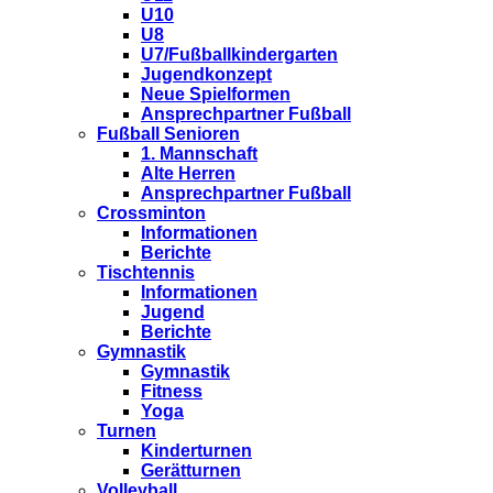
U10
U8
U7/Fußballkindergarten
Jugendkonzept
Neue Spielformen
Ansprechpartner Fußball
Fußball Senioren
1. Mannschaft
Alte Herren
Ansprechpartner Fußball
Crossminton
Informationen
Berichte
Tischtennis
Informationen
Jugend
Berichte
Gymnastik
Gymnastik
Fitness
Yoga
Turnen
Kinderturnen
Gerätturnen
Volleyball