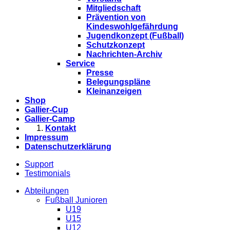
Mitgliedschaft
Prävention von
Kindeswohlgefährdung
Jugendkonzept (Fußball)
Schutzkonzept
Nachrichten-Archiv
Service
Presse
Belegungspläne
Kleinanzeigen
Shop
Gallier-Cup
Gallier-Camp
Kontakt
Impressum
Datenschutzerklärung
Support
Testimonials
Abteilungen
Fußball Junioren
U19
U15
U12