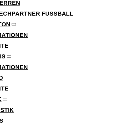
HERREN
ECHPARTNER FUSSBALL
TON
MATIONEN
HTE
IS
MATIONEN
D
HTE
K
STIK
S