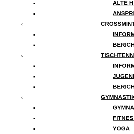
ALTE 
ANSPR
CROSSMIN
INFOR
BERIC
TISCHTENN
INFOR
JUGEN
BERIC
GYMNASTI
GYMNA
FITNES
YOGA