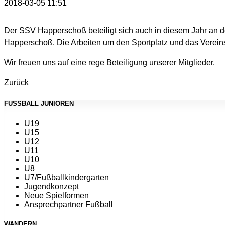
2018-03-05 11:51
Der SSV Happerschoß beteiligt sich auch in diesem Jahr an de
Happerschoß. Die Arbeiten um den Sportplatz und das Verein
Wir freuen uns auf eine rege Beteiligung unserer Mitglieder.
Zurück
FUSSBALL JUNIOREN
U19
U15
U12
U11
U10
U8
U7/Fußballkindergarten
Jugendkonzept
Neue Spielformen
Ansprechpartner Fußball
WANDERN