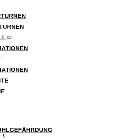
RTURNEN
TURNEN
LL
MATIONEN
MATIONEN
HTE
NE
WOHLGEFÄHRDUNG
)