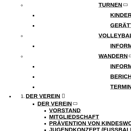
TURNEN
KINDE
GERÄT
VOLLEYBA
INFOR
WANDERN
INFOR
BERIC
TERMI
DER VEREIN
DER VEREIN
VORSTAND
MITGLIEDSCHAFT
PRÄVENTION VON KINDES
JUGENDKONZEPT (FUSSBALL