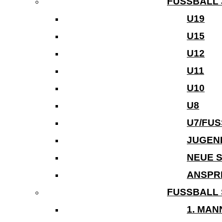
FUSSBALL 
U19
U15
U12
U11
U10
U8
U7/FU
JUGEN
NEUE 
ANSPR
FUSSBALL 
1. MA